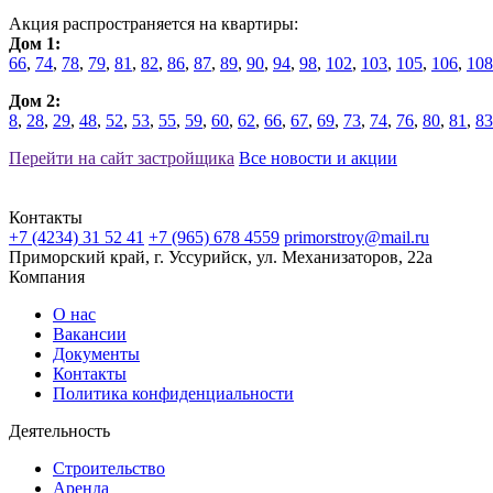
Акция распространяется на квартиры:
Дом 1:
66
,
74
,
78
,
79
,
81
,
82
,
86
,
87
,
89
,
90
,
94
,
98
,
102
,
103
,
105
,
106
,
108
Дом 2:
8
,
28
,
29
,
48
,
52
,
53
,
55
,
59
,
60
,
62
,
66
,
67
,
69
,
73
,
74
,
76
,
80
,
81
,
83
Перейти на сайт застройщика
Все новости и акции
Контакты
+7 (4234) 31 52 41
+7 (965) 678 4559
primorstroy@mail.ru
Приморский край, г. Уссурийск, ул. Механизаторов, 22а
Компания
О нас
Вакансии
Документы
Контакты
Политика конфиденциальности
Деятельность
Строительство
Аренда