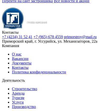
Перейти на сайт застройщика
Все новости и акции
Контакты
+7 (4234) 31 52 41
+7 (965) 678 4559
primorstroy@mail.ru
Приморский край, г. Уссурийск, ул. Механизаторов, 22а
Компания
О нас
Вакансии
Документы
Контакты
Политика конфиденциальности
Деятельность
Строительство
Аренда
Туризм
Услуги
Производство